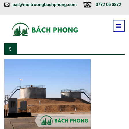
0772 05 3872
pat@moitruongbachphong.com
5