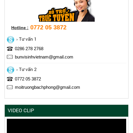
0772 05 3872
Hotline :
Tư vấn 1
0286 278 2768
bunvisinhvietnam@gmail.com
Tư vấn 2
0772 05 3872
moitruongbachphong@gmail.com
VIDEO CLIP
Trình
chơi