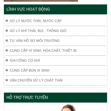
LĨNH VỰC HOẠT ĐỘNG
XỬ LÝ NƯỚC THẢI, NƯỚC CẤP
XỬ LÝ KHÍ THẢI, BỤI , THÔNG GIÓ
TƯ VẤN HỒ SƠ MÔI TRƯỜNG
CUNG CẤP VI SINH, HÓA CHẤT, THIẾT BỊ
GIA CÔNG CƠ KHÍ
CUNG CẤP BÙN VI SINH
VẬN CHUYỂN XỬ LÝ CHẤT THẢI
HỖ TRỢ TRỰC TUYẾN